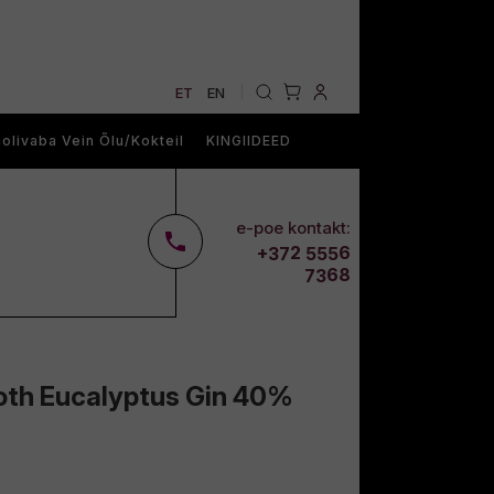
ET
EN
|
olivaba Vein Õlu/Kokteil
KINGIIDEED
e-poe kontakt:
2
6
+37
555
68
73
oth Eucalyptus Gin 40%