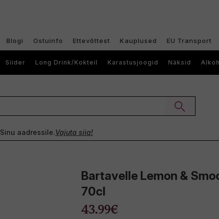
Blogi
Ostuinfo
Ettevõttest
Kauplused
EU Transport
Siider
Long Drink/Kokteil
Karastusjoogid
Näksid
Alkoh
e Sinu aadressile.
Vajuta siia!
Bartavelle Lemon & Smo
70cl
43.99€