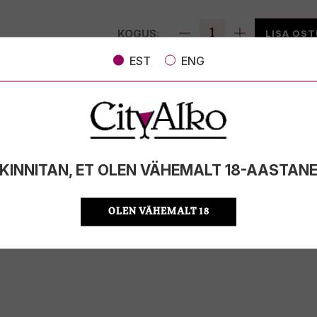
KOGUS:
LISA OS
EST
ENG
ALKOHOLISISALDUS
40%
MAHT
0.7l
PÄRITOLURIIK
Prantsusma
TOOTE LIIK
Gin
ÜHIKU HIND
62.84 €/l
KOOD
324261406
KINNITAN, ET OLEN VÄHEMALT 18-AASTAN
KOGUS KASTIS
6
OLEN VÄHEMALT 18