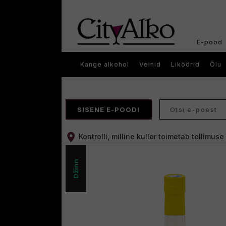
E-pood
Kange alkohol
Veinid
Liköörid
Õlu
SISENE E-POODI
Kontrolli, milline kuller toimetab tellimus
Džinn