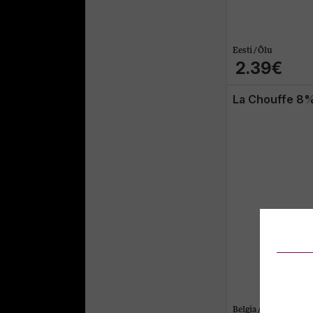
Eesti / Õlu
2.39€
La Chouffe 8%
Belgia / Õlu