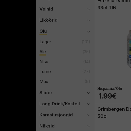
Estrella Damm
33cl TIN
Veinid
Liköörid
Õlu
Lager
(101)
Ale
(35)
Nisu
(14)
Tume
(27)
Muu
(9)
Hispaania / Õlu
Siider
1.99€
Long Drink/Kokteil
Grimbergen D
Karastusjoogid
50cl
Näksid