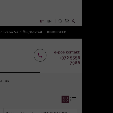
ET
EN
|
olivaba Vein Õlu/Kokteil
KINGIIDEED
e-poe kontakt:
2
6
+37
555
68
73
e liik