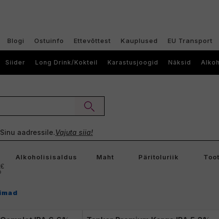
Blogi
Ostuinfo
Ettevõttest
Kauplused
EU Transport
Siider
Long Drink/Kokteil
Karastusjoogid
Näksid
Alkoh
e Sinu aadressile.
Vajuta siia!
Alkoholisisaldus
Maht
Päritoluriik
Toot
2€
imad