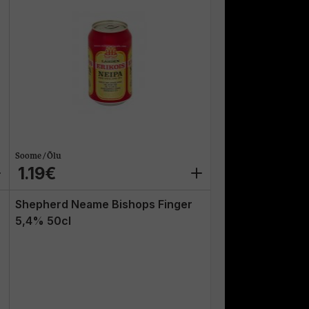
Soome / Õlu
1.19€
Shepherd Neame Bishops Finger
5,4% 50cl