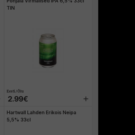
Põhjala Virmalised IPA 6,5% 33cl
TIN
Eesti / Õlu
2.99€
Hartwall Lahden Erikois Neipa
5,5% 33cl