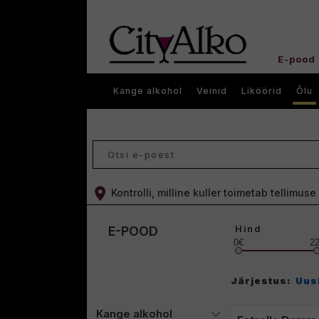
E-pood
Kange alkohol
Veinid
Liköörid
Õlu
Kontrolli, milline kuller toimetab tellimus
Hind
E-POOD
0€
2
Järjestus:
Uus
Kange alkohol