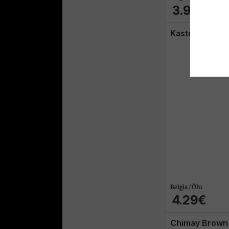
3.99€
Kasteel Rouge
Belgia / Õlu
4.29€
Chimay Brown 