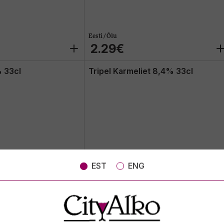
Eesti / Õlu
2.29€
 33cl
Tripel Karmeliet 8,4% 33cl
EST
ENG
Belgia / Õlu