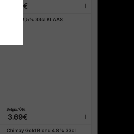
2.39€
E
Duvel 8,5% 33cl KLAAS
Belgia / Õlu
3.69€
Chimay Gold Blond 4,8% 33cl