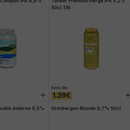
 Complot IPA 6,6%
Tanker Premium Kerge IPA 5,2%
50cl TIN
Eesti / Õlu
1.39€
ouble Ambree 6,5%
Grimbergen Blonde 6,7% 50cl