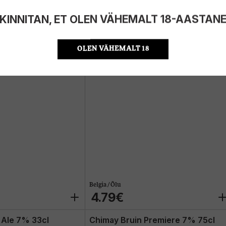
4.09€
KINNITAN, ET OLEN VÄHEMALT 18-AASTAN
 8% 33cl
Kasteel Donker 11% 33cl
OLEN VÄHEMALT 18
Belgia / Õlu
4.79€
Ale 7% 33cl
Chimay Bruin Premiere 7% 75cl