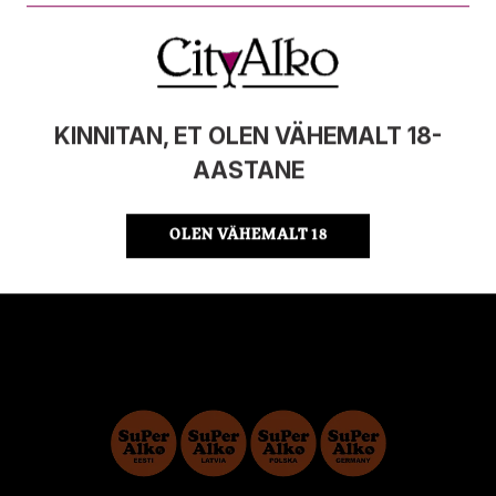
MAHT
0.3KG
PÄRITOLURIIK
Eesti
ÜHIKU HIND
13.63 €/KG
KOOD
4740059024386
KINNITAN, ET OLEN VÄHEMALT 18-
KOGUS KASTIS
16
AASTANE
OLEN VÄHEMALT 18