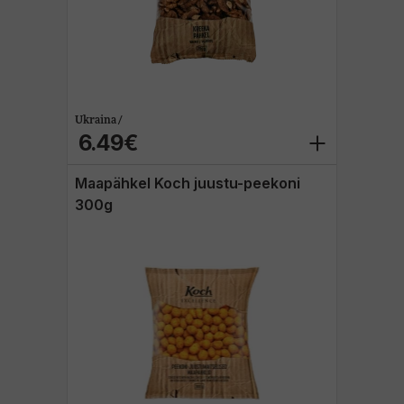
allinn Whisky Show
uhinnaveinid
Ukraina /
6.49€
Maapähkel Koch juustu-peekoni
300g