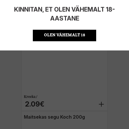
KINNITAN, ET OLEN VÄHEMALT 18-
Röstitud ja soolatud maapähkel
Koch 300g
AASTANE
OLEN VÄHEMALT 18
Kreeka /
2.09€
Maitsekas segu Koch 200g