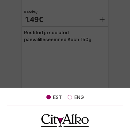
Kreeka /
1.49€
Röstitud ja soolatud
päevalilleseemned Koch 150g
EST
ENG
Kreeka /
1.29€