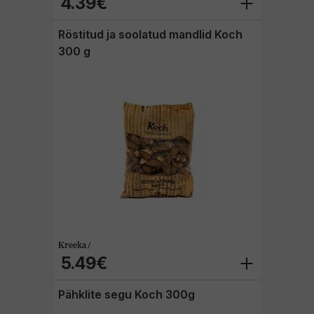
4.39€
Röstitud ja soolatud mandlid Koch
300 g
Kreeka /
5.49€
Pähklite segu Koch 300g