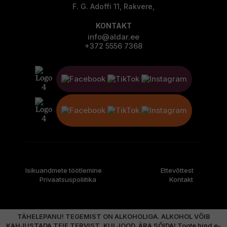
F. G. Adoffi 11, Rakvere,
KONTAKT
info@aldar.ee
+372 5556 7368
Isikuandmete töötlemine
Ettevõttest
Privaatsuspoliitika
Kontakt
TÄHELEPANU! TEGEMIST ON ALKOHOLIGA. ALKOHOL VÕIB
KAHJUSTADA TEIE TERVIST. KUI JOOD, ÄRA SÕIDA! Toote hind e-